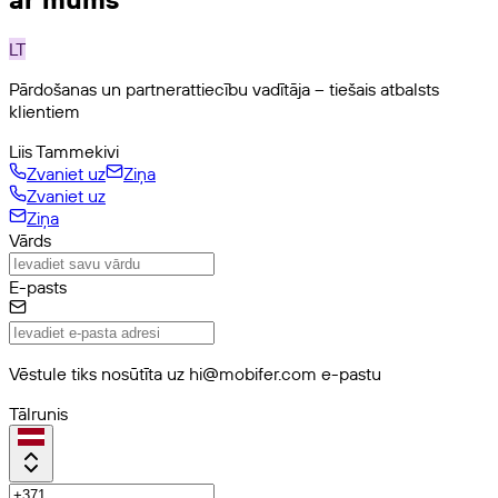
LT
Pārdošanas un partnerattiecību vadītāja – tiešais atbalsts
klientiem
Liis Tammekivi
Zvaniet uz
Ziņa
Zvaniet uz
Ziņa
Vārds
E-pasts
Vēstule tiks nosūtīta uz hi@mobifer.com e-pastu
Tālrunis