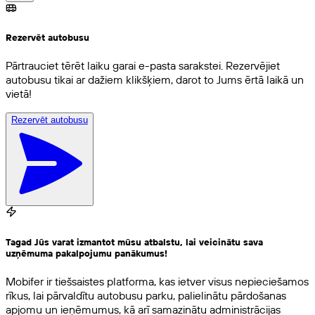
Rezervēt autobusu
Pārtrauciet tērēt laiku garai e-pasta sarakstei. Rezervējiet
autobusu tikai ar dažiem klikšķiem, darot to Jums ērtā laikā un
vietā!
Rezervēt autobusu
Tagad Jūs varat izmantot mūsu atbalstu, lai veicinātu sava
uzņēmuma pakalpojumu panākumus!
Mobifer ir tiešsaistes platforma, kas ietver visus nepieciešamos
rīkus, lai pārvaldītu autobusu parku, palielinātu pārdošanas
apjomu un ieņēmumus, kā arī samazinātu administrācijas