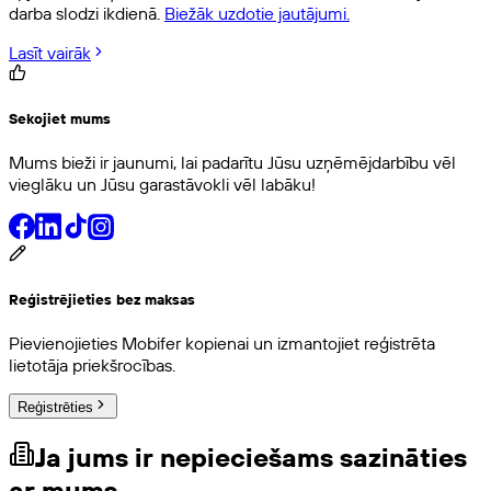
darba slodzi ikdienā.
Biežāk uzdotie jautājumi
.
Lasīt vairāk
Sekojiet mums
Mums bieži ir jaunumi, lai padarītu Jūsu uzņēmējdarbību vēl
vieglāku un Jūsu garastāvokli vēl labāku!
Reģistrējieties bez maksas
Pievienojieties Mobifer kopienai un izmantojiet reģistrēta
lietotāja priekšrocības.
Reģistrēties
Ja jums ir nepieciešams sazināties
ar mums