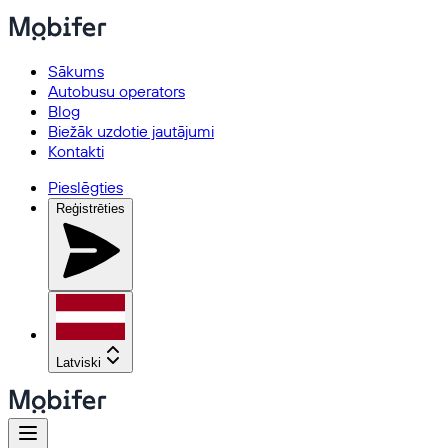
Sākums
Autobusu operators
Blog
Biežāk uzdotie jautājumi
Kontakti
Pieslēgties
Reģistrēties
Latviski